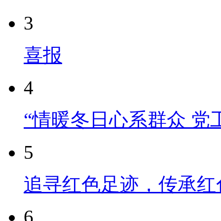
3
喜报
4
“情暖冬日心系群众 党
5
追寻红色足迹，传承红
6