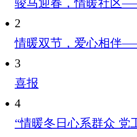
骏马迎春，情暖社区—
2
情暖双节，爱心相伴—
3
喜报
4
“情暖冬日心系群众 党