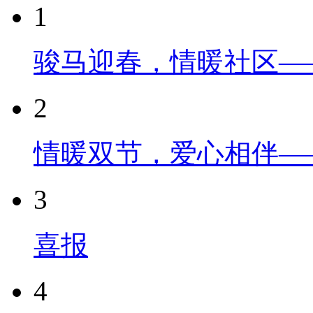
1
骏马迎春，情暖社区—
2
情暖双节，爱心相伴—
3
喜报
4